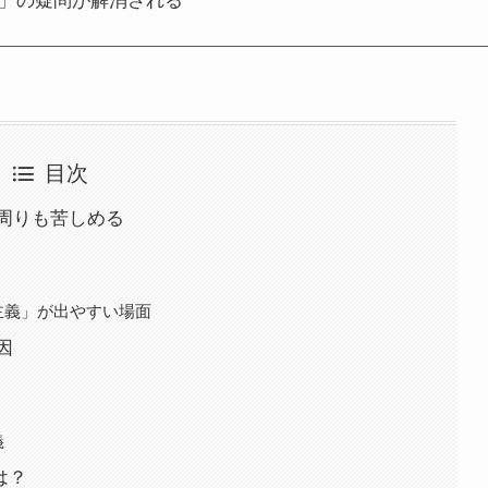
か」の疑問が解消される
目次
周りも苦しめる
主義」が出やすい場面
因
義
は？