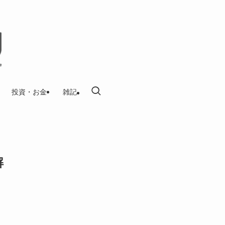
投資・お金
雑記
解