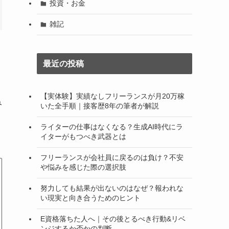
投資・お金
雑記
最近の投稿
【実体験】実績なしフリーランスが月20万稼
み
いた全手順｜接客歴8年の筆者が解説
ライターの仕事はなくなる？生成AI時代にラ
イターがもつべき武器とは
フリーランスが会社員に戻るのは負け？不安
や悩みを感じた際の選択肢
努力しても結果が出ないのはなぜ？報われな
い現実と向き合うためのヒント
E資格落ちた人へ｜その後とるべき行動&リベ
ンジするか否かの判断