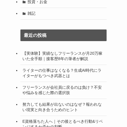
投資・お金
雑記
最近の投稿
【実体験】実績なしフリーランスが月20万稼
いた全手順｜接客歴8年の筆者が解説
ライターの仕事はなくなる？生成AI時代にラ
イターがもつべき武器とは
フリーランスが会社員に戻るのは負け？不安
や悩みを感じた際の選択肢
努力しても結果が出ないのはなぜ？報われな
い現実と向き合うためのヒント
E資格落ちた人へ｜その後とるべき行動&リベ
ンジするか否かの判断