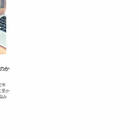
のか
定年
に受か
悩み