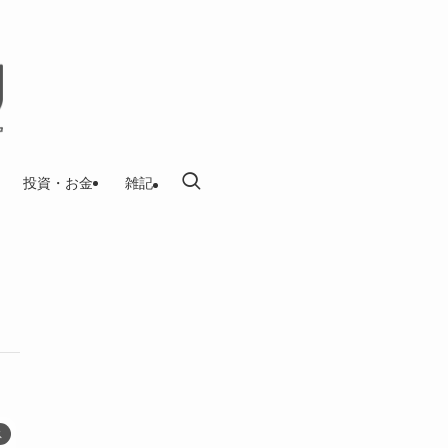
投資・お金
雑記
ス