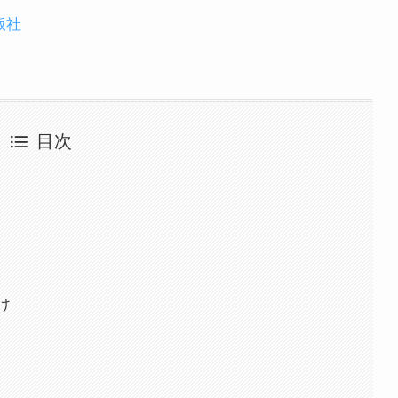
版社
目次
け