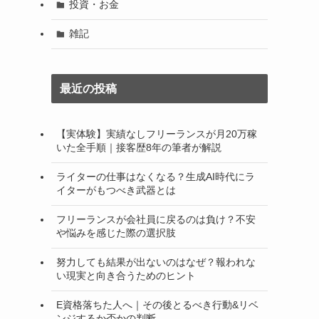
投資・お金
雑記
最近の投稿
【実体験】実績なしフリーランスが月20万稼
いた全手順｜接客歴8年の筆者が解説
ライターの仕事はなくなる？生成AI時代にラ
イターがもつべき武器とは
フリーランスが会社員に戻るのは負け？不安
や悩みを感じた際の選択肢
努力しても結果が出ないのはなぜ？報われな
い現実と向き合うためのヒント
E資格落ちた人へ｜その後とるべき行動&リベ
ンジするか否かの判断